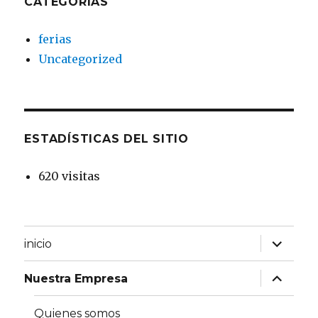
CATEGORÍAS
ferias
Uncategorized
ESTADÍSTICAS DEL SITIO
620 visitas
expande
inicio
el
menú
inferior
expande
Nuestra Empresa
el
menú
inferior
Quienes somos