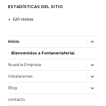
ESTADÍSTICAS DEL SITIO
620 visitas
expande
inicio
el
menú
inferior
Bienvenidos a Fontaneriaferial.
expande
Nuestra Empresa
el
menú
inferior
expande
Instalaciones
el
menú
inferior
expande
Blog
el
menú
inferior
contacto